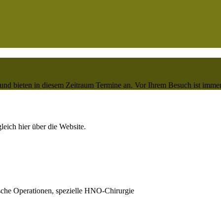
 und bieten in diesem Zeitraum Termine an. Vor Ihrem Besuch ist imm
eich hier über die Website.
sche Operationen, spezielle HNO-Chirurgie