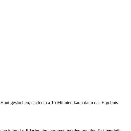
e Haut gestochen; nach circa 15 Minuten kann dann das Ergebnis
 Tagen kann das Pflaster abgenommen werden und der Test beurteilt