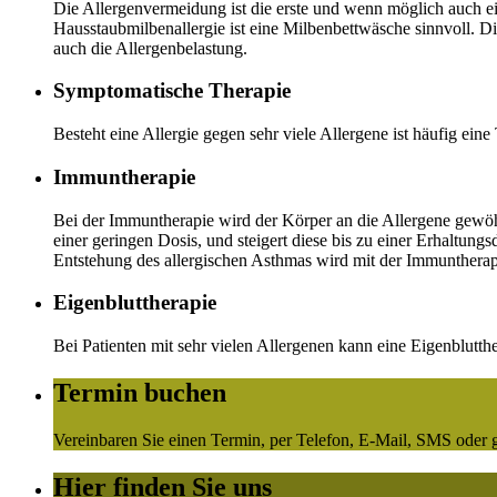
Die Allergenvermeidung ist die erste und wenn möglich auch ein
Hausstaubmilbenallergie ist eine Milbenbettwäsche sinnvoll. 
auch die Allergenbelastung.
Symptomatische Therapie
Besteht eine Allergie gegen sehr viele Allergene ist häufig e
Immuntherapie
Bei der Immuntherapie wird der Körper an die Allergene gewöh
einer geringen Dosis, und steigert diese bis zu einer Erhaltun
Entstehung des allergischen Asthmas wird mit der Immuntherapi
Eigenbluttherapie
Bei Patienten mit sehr vielen Allergenen kann eine Eigenblutt
Termin buchen
Vereinbaren Sie einen Termin, per Telefon, E-Mail, SMS oder g
Hier finden Sie uns