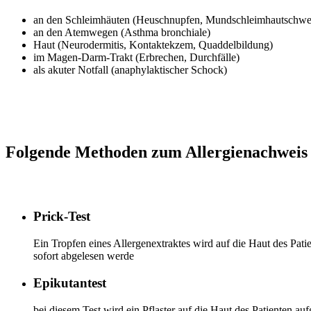
an den Schleimhäuten (Heuschnupfen, Mundschleimhautschwe
an den Atemwegen (Asthma bronchiale)
Haut (Neurodermitis, Kontaktekzem, Quaddelbildung)
im Magen-Darm-Trakt (Erbrechen, Durchfälle)
als akuter Notfall (anaphylaktischer Schock)
Folgende Methoden zum Allergienachweis
Prick-Test
Ein Tropfen eines Allergenextraktes wird auf die Haut des Pat
sofort abgelesen werde
Epikutantest
bei diesem Test wird ein Pflaster auf die Haut des Patienten a