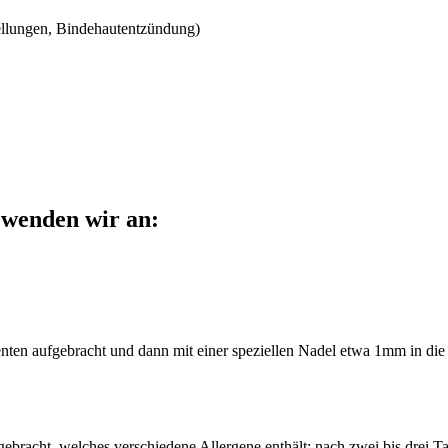
llungen, Bindehautentzündung)
 wenden wir an:
ienten aufgebracht und dann mit einer speziellen Nadel etwa 1mm in di
ufgebracht, welches verschiedene Allergene enthält; nach zwei bis drei