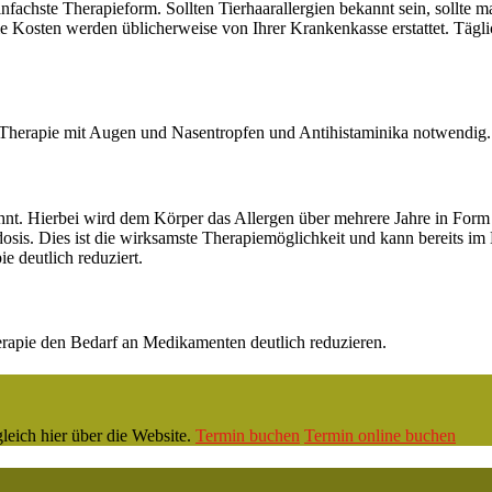
fachste Therapieform. Sollten Tierhaarallergien bekannt sein, sollte m
Die Kosten werden üblicherweise von Ihrer Krankenkasse erstattet. Täg
ine Therapie mit Augen und Nasentropfen und Antihistaminika notwendig.
nt. Hierbei wird dem Körper das Allergen über mehrere Jahre in Form 
gsdosis. Dies ist die wirksamste Therapiemöglichkeit und kann bereits 
e deutlich reduziert.
herapie den Bedarf an Medikamenten deutlich reduzieren.
leich hier über die Website.
Termin buchen
Termin online buchen