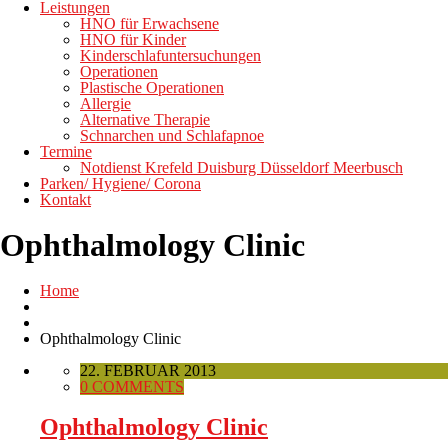
Leistungen
HNO für Erwachsene
HNO für Kinder
Kinderschlafuntersuchungen
Operationen
Plastische Operationen
Allergie
Alternative Therapie
Schnarchen und Schlafapnoe
Termine
Notdienst Krefeld Duisburg Düsseldorf Meerbusch
Parken/ Hygiene/ Corona
Kontakt
Ophthalmology Clinic
Home
Ophthalmology Clinic
22. FEBRUAR 2013
0 COMMENTS
Ophthalmology Clinic